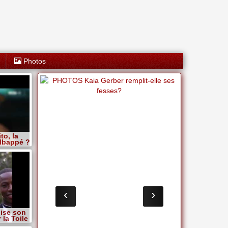
Photos
to, la
Mbappé ?
‹
›
lise son
 la Toile