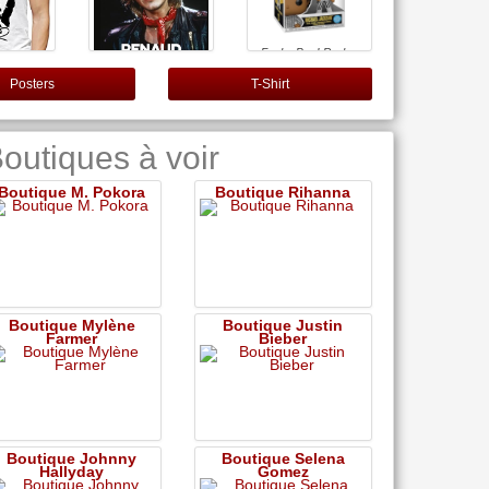
Funko Pop! Rocks:
Michael Jackson -
Rock with You -
Posters
T-Shirt
Pailleté - Figurine en
Vinyle à Collectionner
Renaud, une vie en
Shirt djmh
- Idée de Cadeau -
chansons
sé Humour
Produits Officiels -
 fête
Music Fans
outiques à voir
 Renaud
018 (S)
Boutique M. Pokora
Boutique Rihanna
Boutique Mylène
Boutique Justin
Farmer
Bieber
Boutique Johnny
Boutique Selena
Hallyday
Gomez