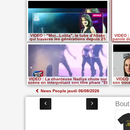
VIDEO : "Moi...Lolita", le tube d'Alizée
VIDEO : 
qui traverse les générations depuis 25
parole d
ans
VIDEO : La chanteuse Nadiya chute sur
VIDEO 
scène en interprétant son titre phare "Et
son troi
c'est parti..."
a
News People jeudi 06/08/2026
‹
›
Bout