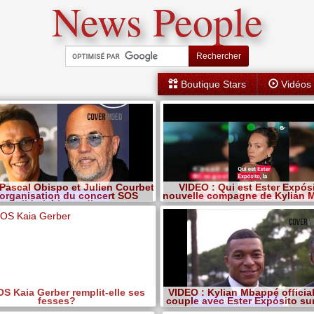
News People
Rechercher
Boutique Stars
Vidéos
Pascal Obispo et Julien Courbet
VIDEO : Qui est Ester Expósi
l'organisation du concert SOS
nouvelle compagne de Kylian 
Solidarité incendies
 Kaia Gerber remplit-elle ses
VIDEO : Kylian Mbappé officia
fesses?
couple avec Ester Expósito sur