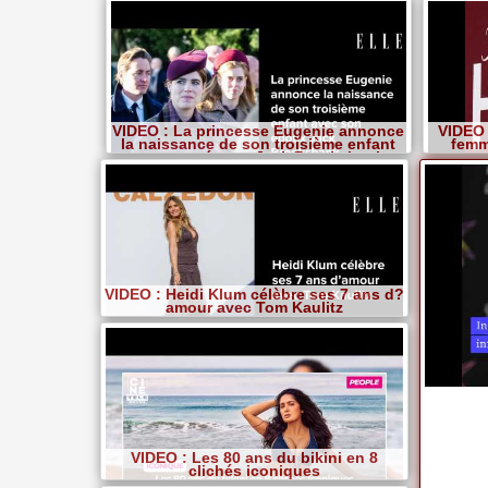
VIDEO : La princesse Eugenie annonce
VIDEO 
la naissance de son troisième enfant
femm
avec son époux Jack Brooksbank
VIDEO : Heidi Klum célèbre ses 7 ans d?
amour avec Tom Kaulitz
VIDEO : Les 80 ans du bikini en 8
clichés iconiques