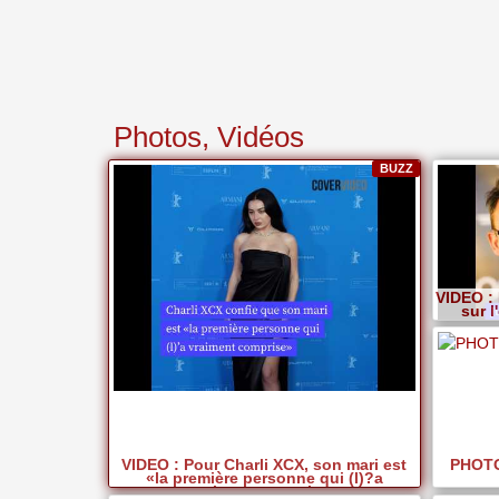
Photos, Vidéos
BUZZ
VIDEO : 
sur 
VIDEO : Pour Charli XCX, son mari est
PHOTOS
«la première personne qui (l)?a
vraiment comprise»