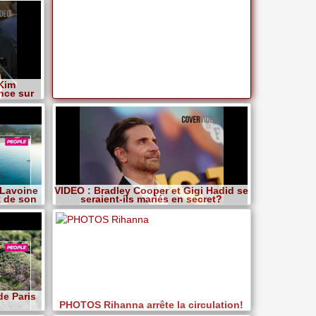
 Kim
nce sur
 Lavoine
VIDEO : Bradley Cooper et Gigi Hadid se
t de son
seraient-ils mariés en secret?
de Paris
PHOTOS Rihanna arrête la circulation!