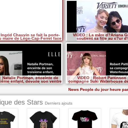
Ingrid Chauvin se fait la porte-
VIDEO : La mère d?Ariana 
u maire de Lège-Cap-Ferret face
soutient sa fille au c?ur d
aux incendies
polémique
: Natalie Portman, enceinte de
VIDEO : Robert Pattinson 
sième enfant, dévoile son ventre
compagne Suki Waterhouse dé
rrondi : « Je compte les...
étonnant surnom que lui donne 
News People du jour heure pa
ique des Stars
Derniers ajouts