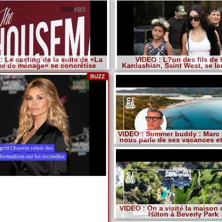
: Le casting de la suite de «La
VIDEO : L?un des fils de
e de ménage» se concrétise
Kardashian, Saint West, se la
Instagram
BUZZ
VIDEO : Summer buddy : Marc
nous parle de ses vacances e
amour pour le voyage
VIDEO : On a visité la maison 
Hilton à Beverly Park