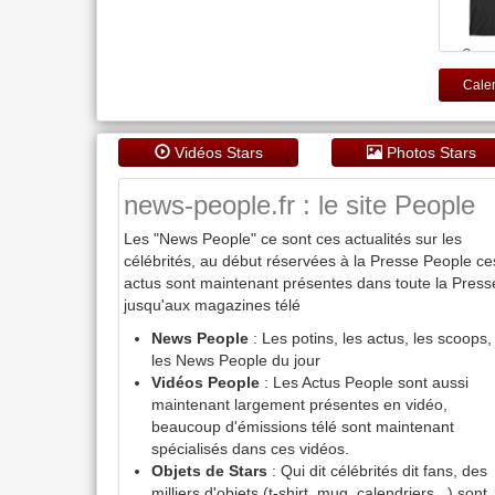
Generi
Written 
by Quent
Calen
Fan Art 
original 
pour hom
- N
Vidéos Stars
Photos Stars
news-people.fr : le site People
Les "News People" ce sont ces actualités sur les
célébrités, au début réservées à la Presse People ce
actus sont maintenant présentes dans toute la Press
jusqu'aux magazines télé
News People
: Les potins, les actus, les scoops,
les News People du jour
Vidéos People
: Les Actus People sont aussi
maintenant largement présentes en vidéo,
beaucoup d'émissions télé sont maintenant
spécialisés dans ces vidéos.
Objets de Stars
: Qui dit célébrités dit fans, des
milliers d'objets (t-shirt, mug, calendriers...) sont