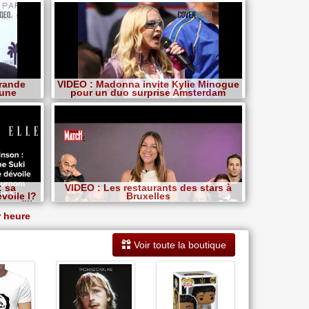
Grande
VIDEO : Madonna invite Kylie Minogue
'une
pour un duo surprise Amsterdam
: sa
VIDEO : Les restaurants des stars à
voile l?
Bruxelles
sa fille
r heure
Voir toute la boutique