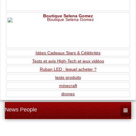
Boutique Selena Gomez
Idées Cadeaux Stars & Célébrités
Tests et avis High-Tech et jeux vidéos
Ruban LED : lequel acheter ?
tests produits
minecraft
drones
News People
Toggle