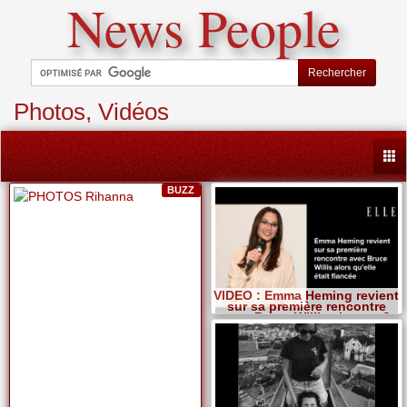
News People
Rechercher
Photos, Vidéos
Togg
BUZZ
VIDEO : Emma Heming revient
sur sa première rencontre
avec Bruce Willis alors qu?
elle était fiancée