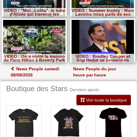
VIDEO : "Moi...Lolita", le tube
VIDEO : Summer buddy : Marc
d'Alizée qui traverse les
Lavoine nous parle de ses
générations depuis 25 ans
vacances et de son amour
pour le voyage
VIDEO : On a visité la maison
VIDEO : Bradley Cooper et
de Paris Hilton à Beverly Park
Gigi Hadid se seraient-ils
mariés en secret?
News People samedi
News People du jour
08/08/2026
heure par heure
Boutique des Stars
Derniers ajouts
Voir toute la boutique