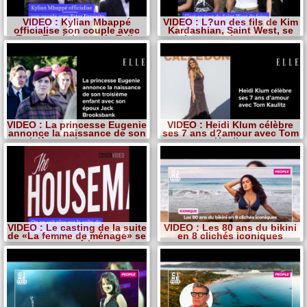
VIDEO : Kylian Mbappé
VIDEO : L?un des fils de Kim
officialise son couple avec
Kardashian, Saint West, se
Ester Expósito sur la Toile
lance sur Instagram
VIDEO : La princesse Eugenie
VIDEO : Heidi Klum célèbre
annonce la naissance de son
ses 7 ans d?amour avec Tom
troisième enfant avec son
Kaulitz
époux Jack Brooksbank
VIDEO : Le casting de la suite
VIDEO : Les 80 ans du bikini
de «La femme de ménage» se
en 8 clichés iconiques
concrétise