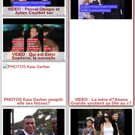
VIDEO : Pascal Obispo et
Julien Courbet sur
l'organisation du concert SOS
Solidarité incendies
VIDEO : Qui est Ester
Expósito, la nouvelle
compagne de Kylian Mbappé
?
PHOTOS Kaia Gerber remplit-
VIDEO : La mère d?Ariana
elle ses fesses?
Grande soutient sa fille au c?
ur d'une polémique