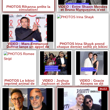
PHOTOS Rihanna arrête la
VIDEO : Entre Shawn Mendes
circulation!
et Bruna Marquezine, c'est
officiel!!
VIDEO : Marc-Emmanuel
PHOTOS Irina Shayk prend
Dufour lance un appel de
chaque dernier selfie en bikini
détresse après l?incendie de
avant la fin de l'été!
son restaurant
PHOTOS Le bikini
VIDEO : Joshua
VIDEO : Gracie
imprimé animal de
Jackson et Jodie
Abrams se dit
Romee Strijd vous
Turner-Smith
«inspirée» par Paul
fera dire Rawr!
semblent
Mescal
BUZZ
s'entendre à
nouveau bien