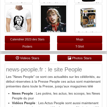
Generico T-shirt
Prof·Slow JUL and
T-shirt noir avec DJ
Written And Directed
Michel Polnareff Men's
David Guetta (S)
by Quentin Tarantino
T Shirt Crew Neck
Fan Art Film Poster
Unisex Short Sleeve T-
original ? 100 % coton
Shirt M
pour homme et femme
- Noir - XL
Funko Pop! Rocks:
Michael Jackson -
Rock with You -
Calendrier 2023 des Stars
Mugs
Pailleté - Figurine en
Vinyle à Collectionner -
Renaud, une vie en
Générique t-Shirt djmh
Posters
T-Shirt
Idée de Cadeau -
chansons
personnalisé Humour
Produits Officiels -
Cadeaux fête
Music Fans
Chanteur Renaud
tatatin N018 (S)
Vidéos Stars
Photos Stars
news-people.fr : le site People
Les "News People" ce sont ces actualités sur les célébrités, au
début réservées à la Presse People ces actus sont maintenant
présentes dans toute la Presse, jusqu'aux magazines télé
News People
: Les potins, les actus, les scoops, les News
People du jour
Vidéos People
: Les Actus People sont aussi maintenant