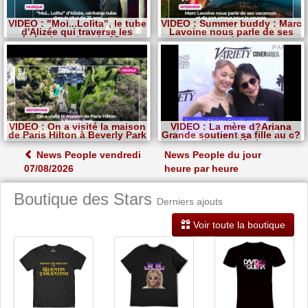
VIDEO : "Moi...Lolita", le tube
VIDEO : Summer buddy : Marc
d'Alizée qui traverse les
Lavoine nous parle de ses
générations depuis 25 ans
vacances et de son amour
pour le voyage
VIDEO : On a visité la maison
VIDEO : La mère d?Ariana
de Paris Hilton à Beverly Park
Grande soutient sa fille au c?
ur d'une polémique
News People vendredi
News People du jour
07/08/2026
heure par heure
Boutique des Stars
Derniers ajouts
Voir toute la boutique