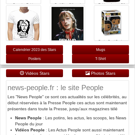
Generico T-shirt
Prof·Slow JUL and
T-shirt noir avec DJ
Written And Directed
Michel Polnareff Men's
David Guetta (S)
by Quentin Tarantino
T Shirt Crew Neck
Fan Art Film Poster
Unisex Short Sleeve T-
original ? 100 % coton
Shirt M
pour homme et femme
- Noir - XL
Funko Pop! Rocks:
Michael Jackson -
Rock with You -
Calendrier 2023 des Stars
Mugs
Pailleté - Figurine en
Vinyle à Collectionner -
Renaud, une vie en
Générique t-Shirt djmh
Posters
T-Shirt
Idée de Cadeau -
chansons
personnalisé Humour
Produits Officiels -
Cadeaux fête
Music Fans
Chanteur Renaud
tatatin N018 (S)
Vidéos Stars
Photos Stars
news-people.fr : le site People
Les "News People" ce sont ces actualités sur les célébrités, au
début réservées à la Presse People ces actus sont maintenant
présentes dans toute la Presse, jusqu'aux magazines télé
News People
: Les potins, les actus, les scoops, les News
People du jour
Vidéos People
: Les Actus People sont aussi maintenant