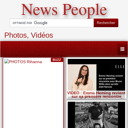
News People
Rechercher
Photos, Vidéos
Togg
BUZZ
VIDEO : Emma Heming revient
sur sa première rencontre
avec Bruce Willis alors qu?
elle était fiancée