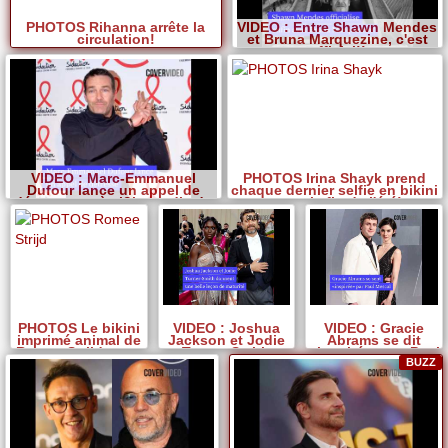
PHOTOS Rihanna arrête la
VIDEO : Entre Shawn Mendes
circulation!
et Bruna Marquezine, c'est
officiel!!
VIDEO : Marc-Emmanuel
PHOTOS Irina Shayk prend
Dufour lance un appel de
chaque dernier selfie en bikini
détresse après l?incendie de
avant la fin de l'été!
son restaurant
PHOTOS Le bikini
VIDEO : Joshua
VIDEO : Gracie
imprimé animal de
Jackson et Jodie
Abrams se dit
Romee Strijd vous
Turner-Smith
«inspirée» par Paul
fera dire Rawr!
semblent
Mescal
BUZZ
s'entendre à
nouveau bien