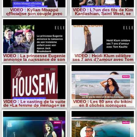
VIDEO : Kylian Mbappé
VIDEO : L?un des fils de Kim
officialise son couple avec
Kardashian, Saint West, se
Ester Expósito sur la Toile
lance sur Instagram
VIDEO : La princesse Eugenie
VIDEO : Heidi Klum célèbre
annonce la naissance de son
ses 7 ans d?amour avec Tom
troisième enfant avec son
Kaulitz
époux Jack Brooksbank
VIDEO : Le casting de la suite
VIDEO : Les 80 ans du bikini
de «La femme de ménage» se
en 8 clichés iconiques
concrétise