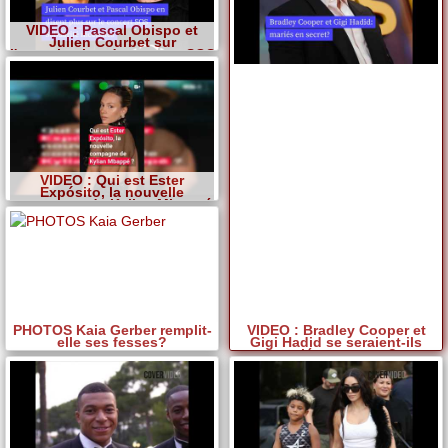
VIDEO : Pascal Obispo et
Julien Courbet sur
l'organisation du concert SOS
Solidarité incendies
VIDEO : Qui est Ester
Expósito, la nouvelle
compagne de Kylian Mbappé
?
PHOTOS Kaia Gerber remplit-
VIDEO : Bradley Cooper et
elle ses fesses?
Gigi Hadid se seraient-ils
mariés en secret?