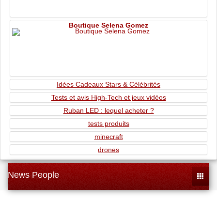
Boutique Selena Gomez
Idées Cadeaux Stars & Célébrités
Tests et avis High-Tech et jeux vidéos
Ruban LED : lequel acheter ?
tests produits
minecraft
drones
News People
Toggle