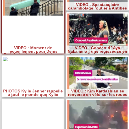
VIDEO : Spectaculaire
carambolage routier à Antibes
: une vingtaine de véhicules
lourdement accidentés. Un
camion mis en cause
VIDEO : Moment de
VIDEO : Concert d?Aya
recueillement pour Denis
Nakamura : une régisseuse en
Podalydes lors des obsèques
plein travail chante les paroles
de sa mère
par coeur
PHOTOS Kylie Jenner rappelle
VIDEO : Kim Kardashian se
à tout le monde que Kylie
renverse en vélo sur les roues
Cosmetics est toujours
de son amoureux Lewis
d'actualité avec un selfie en
Hamilton
bikini!