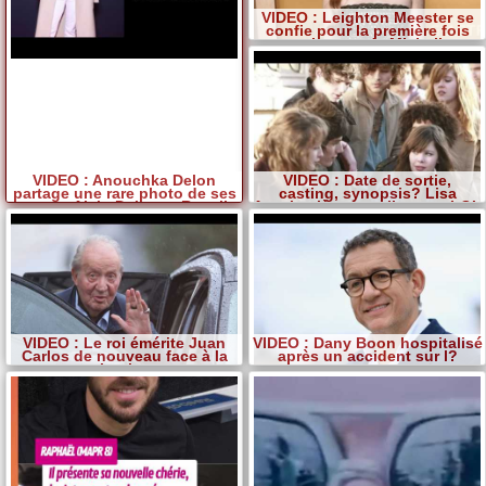
VIDEO : Leighton Meester se
confie pour la première fois
sur la mort de Michelle
Trachtenberg
VIDEO : Anouchka Delon
VIDEO : Date de sortie,
partage une rare photo de ses
casting, synopsis? Lisa
parents Alain Delon et Rosalie
Azuelos lève le voile sur « LOL
Van Breemen
2.0 »
VIDEO : Le roi émérite Juan
VIDEO : Dany Boon hospitalisé
Carlos de nouveau face à la
après un accident sur l?
justice
autoroute