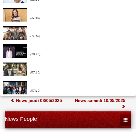
(11:10)
(11:10)
(10:10)
(07:10)
(07:10)
News jeudi 08/05/2025
News samedi 10/05/2025
News People
Toggle