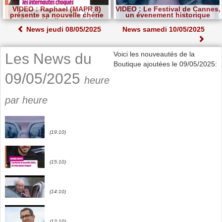
VIDEO : Raphael (MAPR 8)
VIDEO : Le Festival de Cannes,
présente sa nouvelle chérie
un évenement historique
mais un détail surprend les
internautes
News jeudi 08/05/2025
News samedi 10/05/2025
Voici les nouveautés de la
Les News du
Boutique ajoutées le 09/05/2025:
09/05/2025
heure
par heure
(19:10)
(15:10)
(14:10)
(12:10)