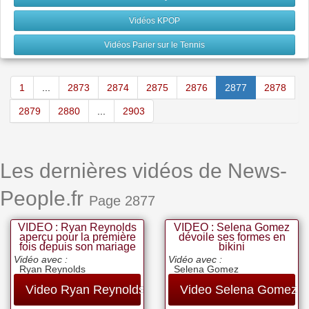
Vidéos KPOP
Vidéos Parier sur le Tennis
1
...
2873
2874
2875
2876
2877
2878
2879
2880
...
2903
Les dernières vidéos de News-
People.fr
Page 2877
VIDEO : Ryan Reynolds
VIDEO : Selena Gomez
aperçu pour la première
dévoile ses formes en
fois depuis son mariage
bikini
Vidéo avec :
Vidéo avec :
Ryan Reynolds
Selena Gomez
Video Ryan Reynolds
Video Selena Gomez